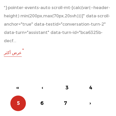
*]:pointer-events-auto scroll-mt-[calc(var(--header-
height) min(200px,max(70px,20svh)))]" data-scroll-
anchor="true" data-testid="conversation-turn-2"
data-turn="assistant" data-turn-id="bca6325b-
decf...
عرض أكثر
‹‹
‹
3
4
5
6
7
›