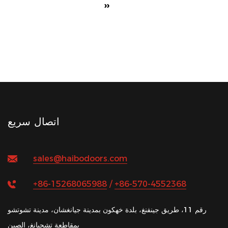
››
اتصال سريع
sales@haibodoors.com
+86-15268065988
/
+86-570-4552368
رقم 11، طريق جينفنغ، بلدة خهكون بمدينة جيانغشان، مدينة تشوتشو
بمقاطعة تشجيانغ، الصين