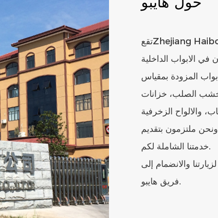
حول هايبو
تقعZhejiang Haibo Door Co. ، Ltd.التي تأسست في عام 2010 في بلدة
في الابواب الداخلية
مزودة بمقياس MDF، الابواب
لخشب الصلب، خزانات
. ونحن ملتزمون بتقديم
خدمتنا الشاملة لكم.
زيارتنا والانضمام إلى
فريق هايبو.