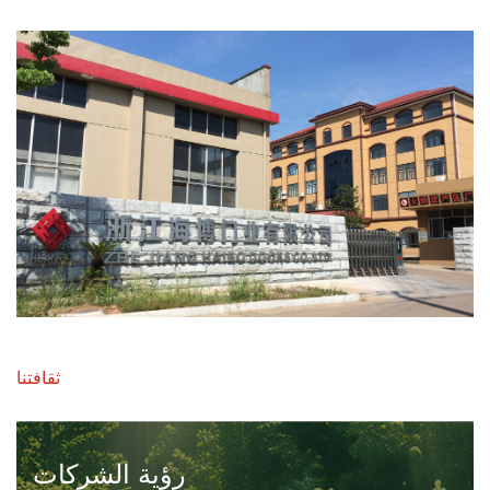
الخشبي الداخلي"، تسعى هايبو باستمرار إلى الابتكار والتميز.
وبالاسترشاد بمبادئ "الجودة أولاً، والتنمية المدفوعة بالنزاهة"،
فإننا نهدف إلى بناء علامة تجارية موثوق بها ذات تكنولوجيا
متقدمة، ومنتجات متفوقة، وإدارة حديثة، وخدمات منتبهة.
تم اعتماد منتجاتنا وفقًا لمعايير ISO و EU CE و SABER ، ونحن
نقدم تخصيصًا كاملًا بناءً على احتياجات العميل. نرحب بالشركاء
والموزعين العالميين للتعاون معنا. يتم تصدير منتجاتنا إلى
الشرق الأوسط وأوروبا وجنوب شرق آسيا والأمريكتين وما بعدها.
ندعو بحرارة الأصدقاء والعملاء من جميع أنحاء العالم لزيارة
مصنعنا ، ومناقشة التعاون ، ومتابعة التطوير المتبادل والنجاح.
ثقافتنا
رؤية الشركات