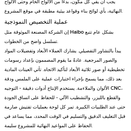
يجب أن يفي كل مكون، بدءًا من الألواح الخام وحتى الألواح
النهائية، بأي لوائح بناء وقواعد بيئية مطبقة في موقع المشروع.
عملية التخصيص النموذجية
إن الشركة المصنعة الموثوقة مثل Haibo بشكل عام تتبع
تسلسل واضح من الخطوات.
يبدأ بالتشاور التفصيلي. يشارك العملاء الأبعاد وتفضيلات المواد
والصور المرجعية. عادةً ما يقوم المصممون بإعداد رسومات
تخطيطية أو صور ثلاثية الأبعاد لتأكيد الاتجاه. تأتي العينات المادية
بعد ذلك، مما يسمح بإجراء اختبارات عملية على الملمس ودقة
الألوان والملاءمة. يستخدم الإنتاج أدوات دقيقة - التوجيه CNC،
والقطع بالليزر، والتشطيب الآلي - للحفاظ على اتساق الجودة
حتى عند الطلبيات الكبيرة. تمر كل لوحة بعمليات تفتيش صارمة
قبل التغليف الدقيق والتسليم في الوقت المحدد، مما يساعد في
الحفاظ على المواعيد النهائية للمشروع سليمة.